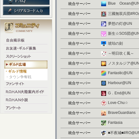
Blue Ocean@U
統合サーバー
統合サーバー
三國無双兵団#RO
統合サーバー
夢想の灯@UN
統合サーバー
新生☆SOS団@U
統合サーバー
琥珀の刻
統合サーバー
～明日吹く風～
統合サーバー
ノスタルジア@U
・ギルド情報
Fantastic@UN
統合サーバー
・タウン争奪戦
Harbour@UN
統合サーバー
統合サーバー
G．End@UN
Love-Chu☆
統合サーバー
BraveGuardians
統合サーバー
Fantasia
統合サーバー
統合サーバー
■不夜城■#RO@U