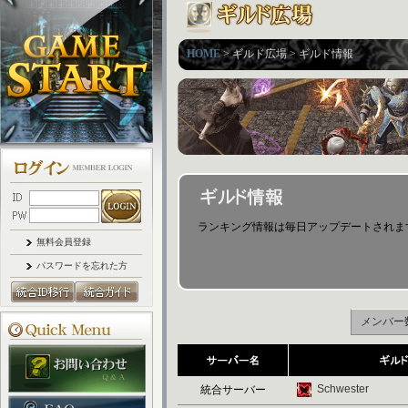
HOME
> ギルド広場 > ギルド情報
ランキング情報は毎日アップデートされます。 (最後
無料会員登録
パスワードを忘れた方
メンバー
Schwester
統合サーバー