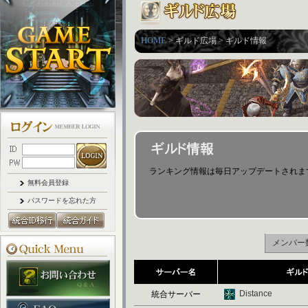
HOME
> ギルド広場 > ギルド情報
ランキング情報は毎日アップデートされます。 (最後
無料会員登録
パスワードを忘れた方
メンバー
Distance
統合サーバー