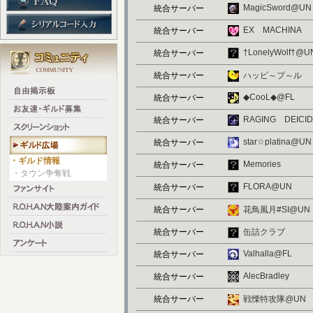
MagicSword@UN
統合サーバー
EX MACHINA
統合サーバー
†LonelyWolf†@U
統合サーバー
統合サーバー
ハッピ～プ～ル
◆CooL◆@FL
統合サーバー
RAGING DEICI
統合サーバー
star☆platina@UN
統合サーバー
・ギルド情報
Memories
統合サーバー
・タウン争奪戦
FLORA@UN
統合サーバー
統合サーバー
花鳥風月#SI@UN
統合サーバー
缶詰クラブ
Valhalla@FL
統合サーバー
AlecBradley
統合サーバー
統合サーバー
戦慄特攻隊@UN