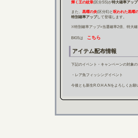
輝く王の紋章
(区分SS)が
特大確率アップ
また、
黒曜の炎
(区分E)と
呪われた黒曜
特別確率アップ
して登場します。
※特別確率アップ=当選確率2倍、特大確
こちら
BIG5は
アイテム配布情報
下記のイベント・キャンペーンの対象の
・レア魚フィッシングイベント
今後とも新生R.O.H.A.Nをよろしくお