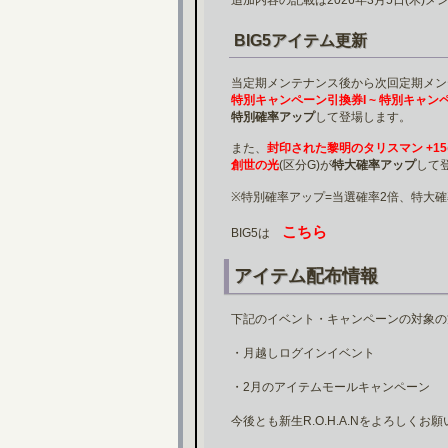
追加内容の記載は2026年3月5日(木
BIG5アイテム更新
当定期メンテナンス後から次回定期メン
特別キャンペーン引換券I ~ 特別キャン
特別確率アップ
して登場します。
また、
封印された黎明のタリスマン +15
創世の光
(区分G)が
特大確率アップ
して
※特別確率アップ=当選確率2倍、特大確
こちら
BIG5は
アイテム配布情報
下記のイベント・キャンペーンの対象の
・月越しログインイベント
・2月のアイテムモールキャンペーン
今後とも新生R.O.H.A.Nをよろしくお