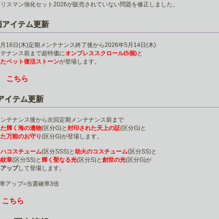
リスマン強化セット2026が販売されていない問題を修正しました。
価アイテム更新
4月16日(木)定期メンテナンス終了後から2026年5月14日(木)
ンテナンス前まで超特価に
オンブレススクロール(5個)
と
れたペット復活ストーン
が登場します。
こちら
は
5アイテム更新
メンテナンス後から次回定期メンテナンス前まで
れた輝く海の遺物
(区分G)と
封印された天上の証
(区分G)と
れた万能のお守り
(区分G)が登場します。
ロハコスチューム
(区分SSS)と
劫火のコスチューム
(区分SS)と
の紋章
(区分SS)と
輝く聖なる光
(区分S)と
創世の光
(区分G)が
率アップ
して登場します。
率アップ=当選確率3倍
こちら
は