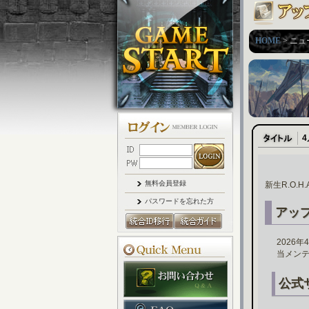
HOME
> ニュ
無料会員登録
新生R.O.
パスワードを忘れた方
アッ
2026
当メン
公式