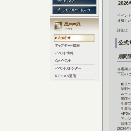
202
イベン
達成した
詳細
公式
期間
当定期メ
下記の
・創世の
・黎明の
・ルーン
・黒曜の
・生産武
・生産防
・AE強
・アレン
・特殊プ
[2026年