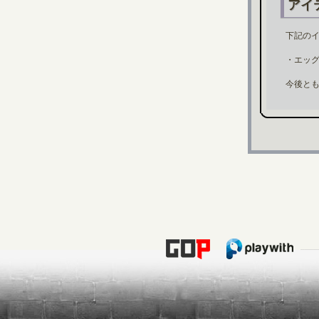
アイ
下記の
・エッ
今後とも