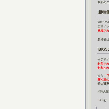
黎明のタ
超特
2026年
定期メ
祝福さ
超特価
BIG
当定期
封印さ
封印さ
また、
輝く王
特大確
※特大確
BIG5