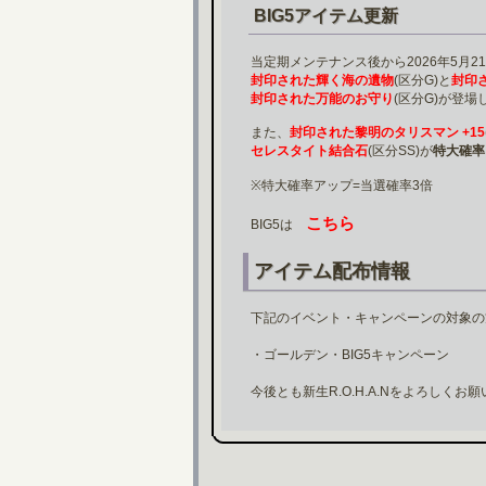
BIG5アイテム更新
当定期メンテナンス後から2026年5月2
封印された輝く海の遺物
(区分G)と
封印
封印された万能のお守り
(区分G)が登場
また、
封印された黎明のタリスマン +15
セレスタイト結合石
(区分SS)が
特大確率
※特大確率アップ=当選確率3倍
こちら
BIG5は
アイテム配布情報
下記のイベント・キャンペーンの対象の
・ゴールデン・BIG5キャンペーン
今後とも新生R.O.H.A.Nをよろしくお