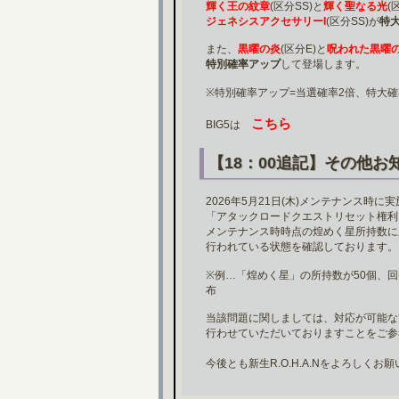
輝く王の紋章
(区分SS)と
輝く聖なる光
(
ジェネシスアクセサリーI
(区分SS)が
特
また、
黒曜の炎
(区分E)と
呪われた黒曜
特別確率アップ
して登場します。
※特別確率アップ=当選確率2倍、特大確
こちら
BIG5は
【18：00追記】その他お
2026年5月21日(木)メンテナンス時
「アタックロードクエストリセット権利
メンテナンス時時点の煌めく星所持数に
行われている状態を確認しております。
※例…「煌めく星」の所持数が50個、回
布
当該問題に関しましては、対応が可能な
行わせていただいておりますことをご参
今後とも新生R.O.H.A.Nをよろしくお