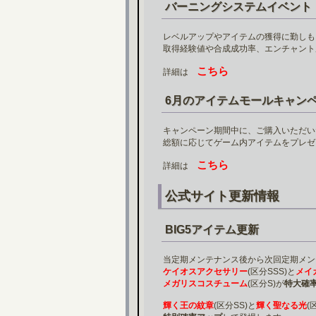
バーニングシステムイベント
レベルアップやアイテムの獲得に勤しも
取得経験値や合成成功率、エンチャント
こちら
詳細は
6月のアイテムモールキャン
キャンペーン期間中に、ご購入いただい
総額に応じてゲーム内アイテムをプレゼ
こちら
詳細は
公式サイト更新情報
BIG5アイテム更新
当定期メンテナンス後から次回定期メン
ケイオスアクセサリー
(区分SSS)と
メイ
メガリスコスチューム
(区分S)が
特大確
輝く王の紋章
(区分SS)と
輝く聖なる光
(