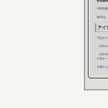
特別確
※特別確
BIG5
アイ
下記の
・6月の
・6月の
※当キ
今後とも