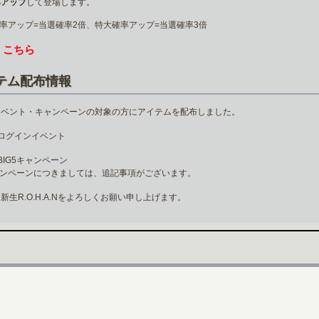
率アップ
して登場します。
率アップ=当選確率2倍、特大確率アップ=当選確率3倍
こちら
は
テム配布情報
イベント・キャンペーンの対象の方にアイテムを配布しました。
ログインイベント
BIG5キャンペーン
ャンペーンにつきましては、追記事項がございます。
新生R.O.H.A.Nをよろしくお願い申し上げます。