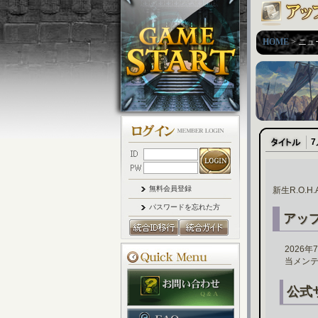
HOME
> ニュ
無料会員登録
新生R.O.
パスワードを忘れた方
アッ
2026
当メン
公式