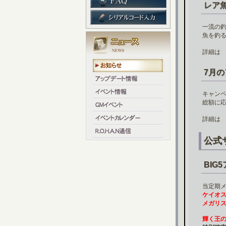
レア
一流の
魚を釣
詳細
7月
キャン
総額に
詳細
公式
BIG
当定期
ケイオ
メガリ
輝く王