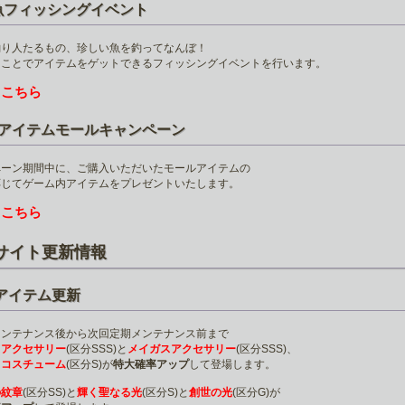
魚フィッシングイベント
釣り人たるもの、珍しい魚を釣ってなんぼ！
ることでアイテムをゲットできるフィッシングイベントを行います。
こちら
は
のアイテムモールキャンペーン
ペーン期間中に、ご購入いただいたモールアイテムの
応じてゲーム内アイテムをプレゼントいたします。
こちら
は
サイト更新情報
5アイテム更新
メンテナンス後から次回定期メンテナンス前まで
スアクセサリー
(区分SSS)と
メイガスアクセサリー
(区分SSS)、
スコスチューム
(区分S)が
特大確率アップ
して登場します。
の紋章
(区分SS)と
輝く聖なる光
(区分S)と
創世の光
(区分G)が