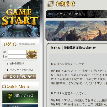
HOME
> ニュース > お知らせ
接続障害復旧のお知らせ
無料会員登録
R.O.H.A.N運営チームです。
パスワードを忘れた方
9月10日4:30頃より、公式サイト及びゲ
5：00より復旧作業を行わせていただきま
終了予定時刻は未定です。作業が終了次第
復旧作業終了までお待ちいただけますよう
----------------------------------------------------------
R.O.H.A.N運営チームです。
9月10日4:30頃より発生しておりました接
9月10日6:00を持ちまして、正常に復旧い