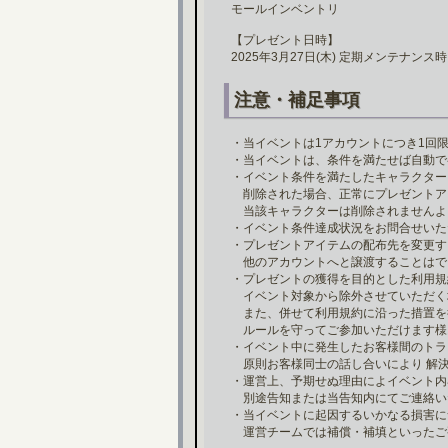
モールインベントリ
【プレゼント日時】
2025年3月27日(木) 定期メンテナンス時
注意・補足事項
・当イベントは1アカウントにつき1回
・当イベントは、条件を満たせば自動で
・イベント条件を満たしたキャラクター
削除された場合、正常にプレゼントア
当該キャラクターは削除されませんよ
・イベント条件達成状況をお問合せいた
・プレゼントアイテムの配布先を変更す
他のアカウントへと譲渡することはで
・プレゼントの獲得を目的とした利用規
イベント対象から除外させていただく
また、併せて利用規約に沿った措置を
ルールを守ってご参加いただけます様
・イベント中に発生したお客様間のトラ
原則お客様同士の話し合いにより 解
・運営上、予期せぬ理由によイベント内
別途告知または当告知内にてご連絡い
・当イベントに起因するいかなる損害に
運営チームでは補償・補填といったご