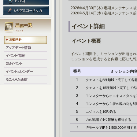
2026年4月30日(木) 定期メンテナンス
2026年5月14日(木) 定期メンテナンス
イベント詳細
イベント概要
イベント期間中、ミッションが出題され
ミッションを達成すると内容に応じた報
番号
ミッション内
1
クエストを5種類以上完了して各
2
クエストを15種類以上完了して
3
モンスターからオニキスメタルを
4
モンスターから亡者の魂の剣を5
5
ニジマスを10匹釣る
6
力の戦場で1位報酬を獲得する
7
IPモールでIPを1,500,000使用する