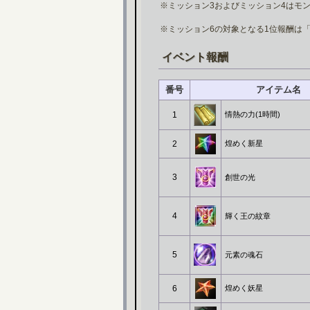
※ミッション3およびミッション4はモ
※ミッション6の対象となる1位報酬は
イベント報酬
番号
アイテム名
1
情熱の力(1時間)
2
煌めく新星
3
創世の光
4
輝く王の紋章
5
元素の魂石
6
煌めく妖星