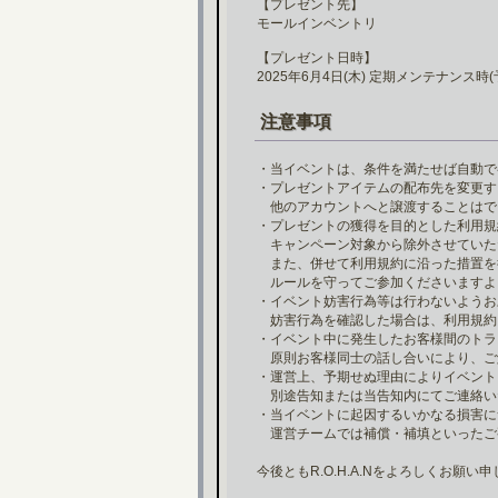
【プレゼント先】
モールインベントリ
【プレゼント日時】
2025年6月4日(木) 定期メンテナンス時(
注意事項
・当イベントは、条件を満たせば自動で
・プレゼントアイテムの配布先を変更す
他のアカウントへと譲渡することはで
・プレゼントの獲得を目的とした利用規
キャンペーン対象から除外させていた
また、併せて利用規約に沿った措置を
ルールを守ってご参加くださいますよ
・イベント妨害行為等は行わないようお
妨害行為を確認した場合は、利用規約
・イベント中に発生したお客様間のトラ
原則お客様同士の話し合いにより、ご
・運営上、予期せぬ理由によりイベント
別途告知または当告知内にてご連絡い
・当イベントに起因するいかなる損害に
運営チームでは補償・補填といったご
今後ともR.O.H.A.Nをよろしくお願い