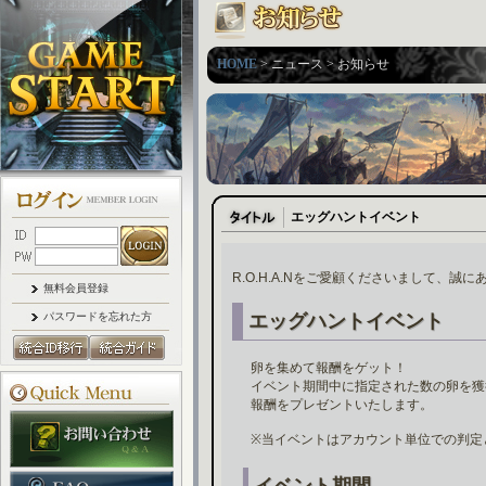
HOME
> ニュース > お知らせ
エッグハントイベント
R.O.H.A.Nをご愛顧くださいまして、誠
無料会員登録
パスワードを忘れた方
エッグハントイベント
卵を集めて報酬をゲット！
イベント期間中に指定された数の卵を獲
報酬をプレゼントいたします。
※当イベントはアカウント単位での判定