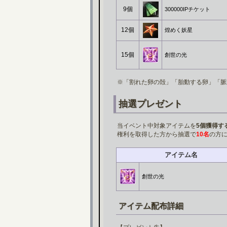
9個
300000IPチケット
12個
煌めく妖星
15個
創世の光
※「割れた卵の殻」「胎動する卵」「脈
抽選プレゼント
当イベント中対象アイテムを
5個獲得す
権利を取得した方から抽選で
10名
の方
アイテム名
創世の光
アイテム配布詳細