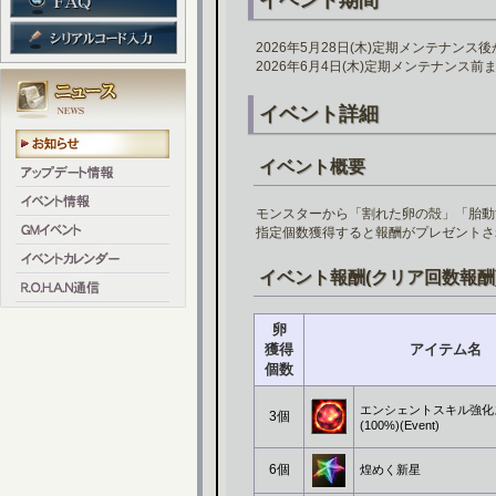
イベント期間
2026年5月28日(木)定期メンテナンス
2026年6月4日(木)定期メンテナンス前
イベント詳細
イベント概要
モンスターから「割れた卵の殻」「胎動
指定個数獲得すると報酬がプレゼントさ
イベント報酬(クリア回数報酬
卵
獲得
アイテム名
個数
エンシェントスキル強化
3個
(100%)(Event)
6個
煌めく新星