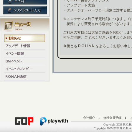
・サーバー機器メンテナンス
・アップデート実施
・ダメージオーバーフロー現象に対する修
※メンテナンス終了予定時刻につきまして
状況により変更される場合がございます
ご利用の皆様には大変ご迷惑をお掛けしま
何卒ご理解、ご了承くださいますようお願
今後とも R.O.H.A.N をよろしくお願い申
会社紹介
l
無料会員登録
l
Copyright 2026 R.O.H.
Copyright 2005-2026 R.O.H.A.