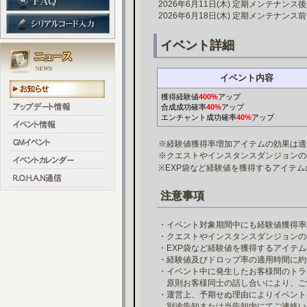
2026年6月11日(木) 定期メンテナンス
2026年6月18日(木) 定期メンテナンス
イベント詳細
イベント内容
獲得経験値
400%
アップ
合成成功確率
40%
アップ
エンチャント成功確率
40%
アップ
※経験値獲得率増加アイテムの効果は適
※クエストやインスタンスダンジョンの
※EXP袋など経験値を獲得するアイテ
注意事項
・イベント対象期間中にも経験値獲得率
・クエストやインスタンスダンジョンの
・EXP袋など経験値を獲得するアイテ
・経験値及びドロップ率の適用時間に約
・イベント中に発生したお客様間のトラ
原則お客様同士の話し合いにより、ご
・運営上、予期せぬ理由によりイベント
別途告知または当告知内にてご連絡い