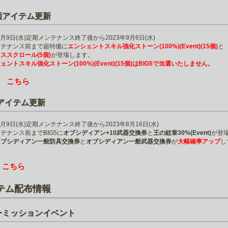
価アイテム更新
年8月9日(水)定期メンテナンス終了後から2023年9月6日(水)
ンテナンス前まで超特価に
エンシェントスキル強化ストーン(100%)(Event)(15個)
と
ススクロール(5個)
が登場します。
ェントスキル強化ストーン(100%)(Event)(15個)はBIG5で当選いたしません。
こちら
は
5アイテム更新
年8月9日(水)定期メンテナンス終了後から2023年8月16日(水)
テナンス前までBIG5に
オブシディアン+10武器交換券
と
王の紋章30%(Event)
が登
オブシディアン一般防具交換券
と
オブシディアン一般武器交換券
が
大幅確率アップ
し
こちら
は
テム配布情報
ーミッションイベント