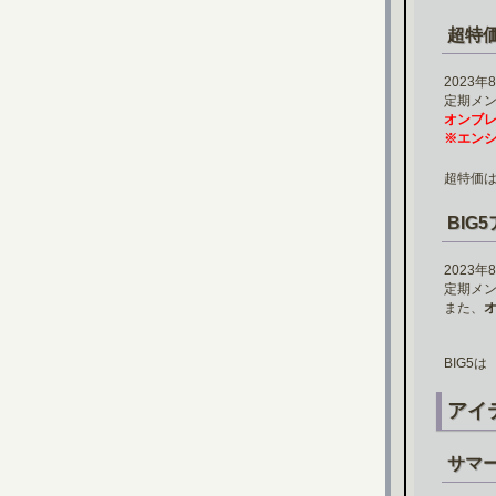
超特
2023
定期メ
オンブレ
※エンシ
超特価
BIG
2023
定期メン
また、
BIG5
アイ
サマ