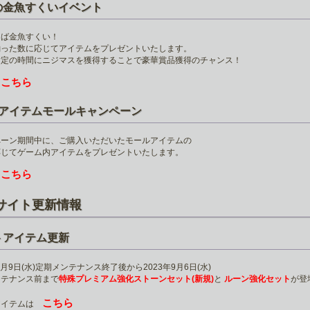
の金魚すくいイベント
えば金魚すくい！
釣った数に応じてアイテムをプレゼントいたします。
指定の時間にニジマスを獲得することで豪華賞品獲得のチャンス！
こちら
は
のアイテムモールキャンペーン
ペーン期間中に、ご購入いただいたモールアイテムの
応じてゲーム内アイテムをプレゼントいたします。
こちら
は
サイト更新情報
トアイテム更新
年8月9日(水)定期メンテナンス終了後から2023年9月6日(水)
ンテナンス前まで
特殊プレミアム強化ストーンセット(新規)
と
ルーン強化セット
が登
こちら
アイテムは