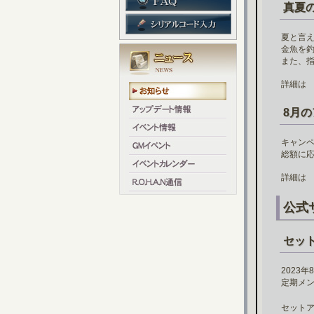
真夏
夏と言
金魚を
また、
詳細
8月
キャン
総額に
詳細
公式
セッ
2023
定期メ
セット