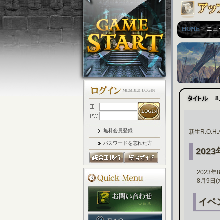
HOME
> ニュ
無料会員登録
新生R.O.
パスワードを忘れた方
202
2023
8月9日
イベ