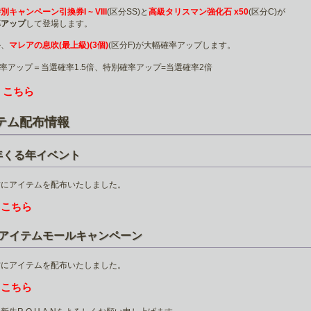
別キャンペーン引換券I ~ VIII
(区分SS)と
高級タリスマン強化石 x50
(区分C)が
率アップ
して登場します。
か、
マレアの息吹(最上級)(3個)
(区分F)が大幅確率アップします。
率アップ＝当選確率1.5倍、特別確率アップ=当選確率2倍
こちら
は
テム配布情報
年くる年イベント
方にアイテムを配布いたしました。
こちら
は
のアイテムモールキャンペーン
方にアイテムを配布いたしました。
こちら
は