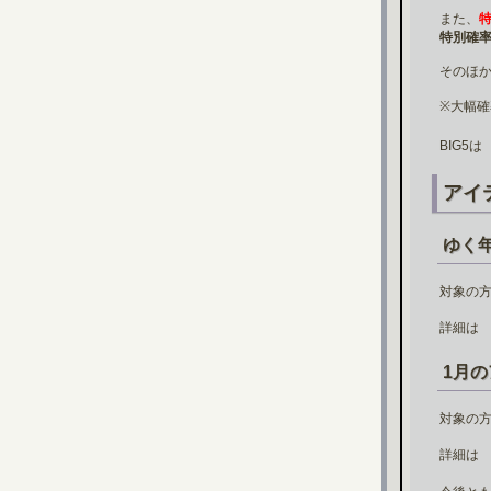
また、
特
特別確
そのほ
※大幅確
BIG5
アイ
ゆく
対象の
詳細
1月
対象の
詳細