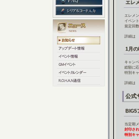
エレ
エレメ
イベン
規定回
詳細
1月の
キャンペ
総額に
特別キ
詳細
公式
BIG
当定期
封印され
特別キャ