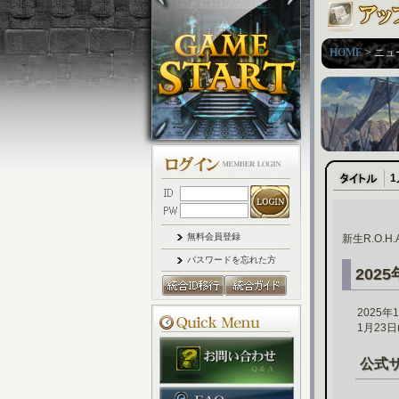
HOME
> ニュ
無料会員登録
新生R.O.
パスワードを忘れた方
202
2025
1月23
公式