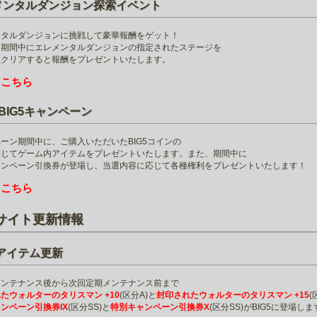
メンタルダンジョン探索イベント
ンタルダンジョンに挑戦して豪華報酬をゲット！
ト期間中にエレメンタルダンジョンの指定されたステージを
数クリアすると報酬をプレゼントいたします。
こちら
は
BIG5キャンペーン
ーン期間中に、ご購入いただいたBIG5コインの
応じてゲーム内アイテムをプレゼントいたします。また、期間中に
ャンペーン引換券が登場し、当選内容に応じて各種権利をプレゼントいたします！
こちら
は
サイト更新情報
5アイテム更新
メンテナンス後から次回定期メンテナンス前まで
たウォルターのタリスマン +10
(区分A)と
封印されたウォルターのタリスマン +15
(
ンペーン引換券IX
(区分SS)と
特別キャンペーン引換券X
(区分SS)がBIG5に登場しま