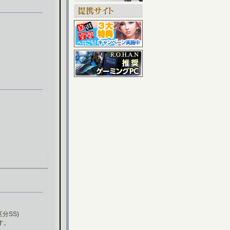
区分SS)
す。