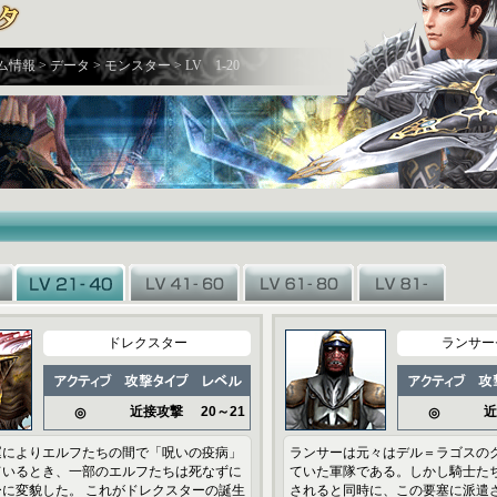
ム情報 > データ > モンスター > LV 1-20
ドレクスター
ランサー
近接攻撃
20～21
近
◎
◎
運によりエルフたちの間で「呪いの疫病」
ランサーは元々はデル＝ラゴスの
ているとき、一部のエルフたちは死なずに
ていた軍隊である。しかし騎士た
に変貌した。 これがドレクスターの誕生
されると同時に、この要塞に派遣