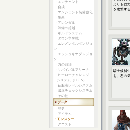
・エンチャント
よりも強
・合成
を攻撃す
・エンシェント装備強化
・生産
・アレンダル
・装備の超越
・ギルドシステム
・タウン争奪戦
・エレメンタルダンジョ
ン
・エッシュキナダンジョ
ン
・力の戦場
・サバイバルアリーナ
騎士候補
・ヒーローチャレンジ
を、悪の
システム（H.C.S）
・征服者レベルシステム
・出席チェックシステム
・その他
・歴史
・アイテム
・モンスター
・クエスト