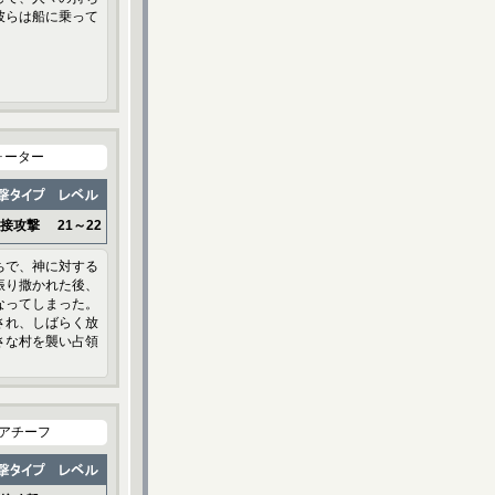
彼らは船に乗って
ォーター
接攻撃
21～22
ちで、神に対する
振り撒かれた後、
なってしまった。
され、しばらく放
さな村を襲い占領
アチーフ