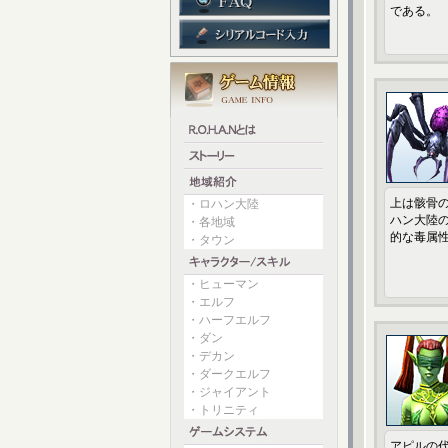
である。
上は骸骨の
・ロハン大陸
ハン大陸
・各地域
的な毒属
・タウン
・ヒューマン
・エルフ
・ハーフエルフ
・ダン
・デカン
・ダークエルフ
・ジャイアント
・トリニティ
アピルの