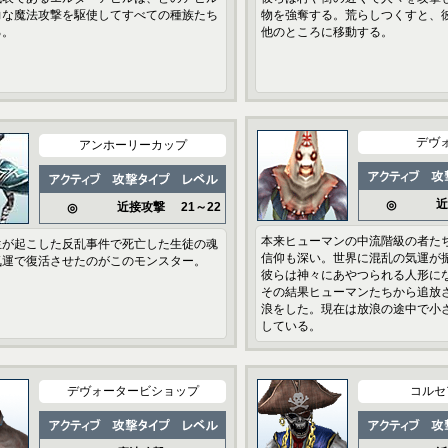
力な魔法攻撃を駆使してすべての種族たち
物を強奪する。荒らしつくすと、
る。
他のところに移動する。
デヴ
アンホーリーカップ
近
◎
近接攻撃
21～22
◎
本来ヒューマンの中流階級の者た
生が起こした反乱事件で死亡した生徒の魂
信仰も深い。世界に混乱の気運が
気運で復活させたのがこのモンスター。
彼らは神々にあやつられる人形に
その結果ヒューマンたちから追放
浪をした。現在は放浪の途中で小
している。
デヴォータービショップ
コルセ