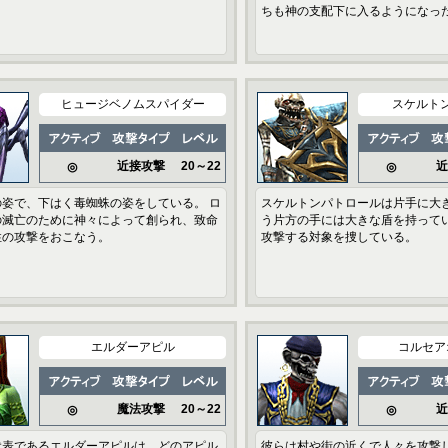
ちも神の支配下に入るようになっ
ヒュージベノムスパイダー
スケルト
近接攻撃
20～22
近
◎
◎
姿で、下はく毒蜘蛛の姿をしている。 ロ
スケルトンパトロールは片手に大
の滅亡のために神々によって創られ、致命
う片方の手には大きな盾を持って
性の攻撃をおこなう。
攻撃する対象を捜している。
エルダーアピル
コルセア
魔法攻撃
20～22
近
◎
◎
代表であるエルダーアピルは、どのアピル
彼らは村や街の近くで人々を攻撃