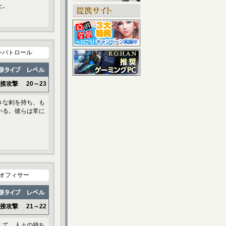
た。
ンパトロール
接攻撃
20～23
きな剣を持ち、も
いる。彼らは常に
オフィサー
接攻撃
21～22
して、人々の持ち