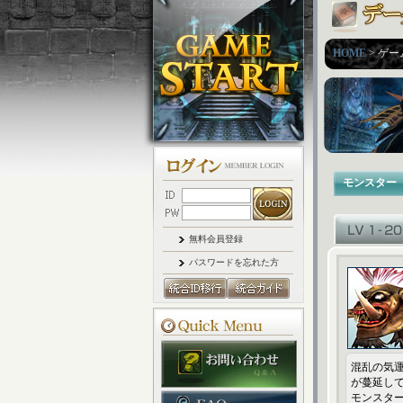
HOME
> ゲー
モンスター
無料会員登録
パスワードを忘れた方
混乱の気
が蔓延し
モンスター