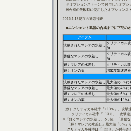
※オプションストーンで付与したオプショ
※合成の失敗時に使用したオプションス
2016.1.13現在の適応補正
■エンシェント武器の合成までに下記のオ
アイテム
クリティカル攻
洗練されたマレアの水差し
加
クリティカル攻
勇猛なマレアの水差し
加
輝くマレアの水差し
クリティカル攻
輝くオンの葉
増加攻撃速度を
洗練されたマレアの水差し
最大値の3％に
勇猛なマレアの水差し
最大値の4％に
輝くマレアの水差し
最大値の6％に
輝くオンの葉
最大値の14％
（例）クリティカル確率「+10％」、攻撃
クリティカル確率「+13％」、攻撃速度
※「輝くマレアの水差し」を3個、「勇猛
「輝くマレアの水差し」最大値「6％」が3
クリティカル確率は「+22％」が付与