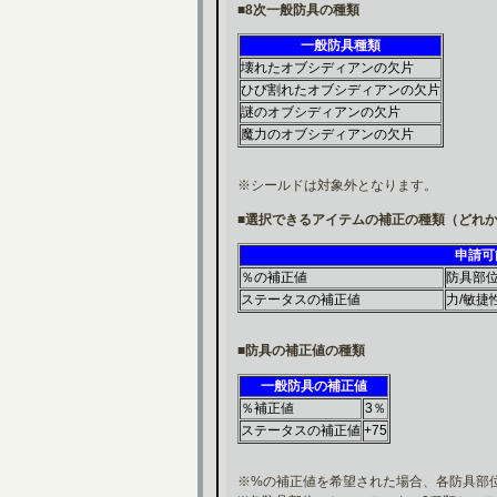
■8次一般防具の種類
一般防具種類
壊れたオブシディアンの欠片
ひび割れたオブシディアンの欠片
謎のオブシディアンの欠片
魔力のオブシディアンの欠片
※シールドは対象外となります。
■選択できるアイテムの補正の種類（どれか
申請可
％の補正値
防具部
ステータスの補正値
力/敏捷
■防具の補正値の種類
一般防具の補正値
％補正値
3％
ステータスの補正値
+75
※%の補正値を希望された場合、各防具部