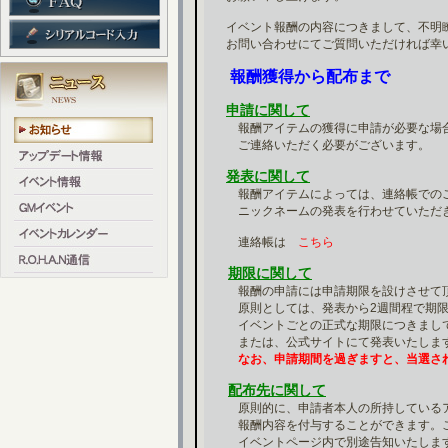
イベント報酬の内容につきまして、不明
お問い合わせにてご質問いただければ幸
報酬獲得から配布まで
申請に関して
報酬アイテムの獲得に申請が必要な場合
ご連絡いただく必要がございます。
発表に関して
報酬アイテムによっては、連絡帳でのご
ニックネームの発表を行わせていただ
連絡帳は
こちら
期限に関して
報酬の申請には申請期限を設けさせて
原則としては、発表から2週間程で期限
イベントごとの正式な期限につきまして
または、公式サイトにて発表いたしま
なお、申請期間を過ぎますと、当選さ
配布先
に
関して
原則的に、申請者本人の所持しているア
報酬内容を付与することができます。こ
イベントページ内で別途告知いたしま