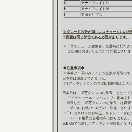
G
アナイアレイトIII
H
アナイアレイトIV
I
アポカリプス
※グレード区分が同じコスチュームにのみ
※変更は同じ部位である必要があります。
※「コスチューム変更券」当選時に配布さ
ご自由にお使いいただいて問題ございま
◆注意事項◆
※本券は１回のみアイテム交換が可能です
※本券は譲渡ができません。
※1アカウントごとの当選回数制限はござ
※本券は「10万クロンのお年玉」となって
アイテムモールインベントリに配布され
当選した「10万クロンのお年玉」は保管
ご自由にお使いいただいて問題ございま
※「10万クロンのお年玉」をトレードされ
トレード相手に当選権利は移りません。
※BIG5で当選したアカウントが対象となり