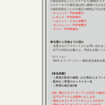
※各防具部位ごとにステータス2種類かス
※ステータスの補正値は同じ種類のものを
※各防具部位ごとの％補正の種類は下記の
・チュニック：PVE攻撃力
・レギンス：PVE防御力
・ヘルメット：スキル攻撃力
・ガントレット：PVP攻撃力
・ブーツ：PVP防御力
◆当選から交換までの流れ
当選されたアカウントからお問い合わせ
以下の内容を記載の上、申請をお願いい
《タイトル》
BIG5 オブシディアン一般防具交換券当選
《本文内容》
・ご希望の防具の種類（ひび割れたオブシ
・配布をご希望のキャラクター名
・ご希望の補正値2種
（例）壊れたオブシディアンの欠片 ％補正
以下のアイテムを配布いたします。
・壊れたオブシディアンチュニックの欠片
・壊れたオブシディアンレギンスの欠片