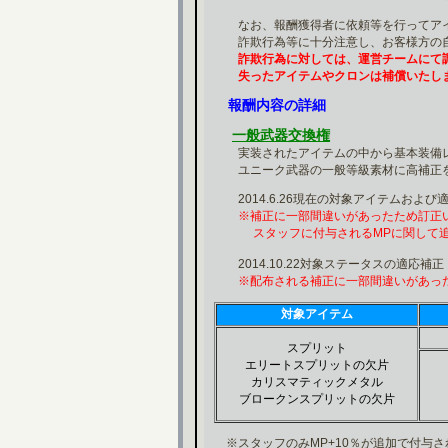
なお、報酬獲得者に依頼等を行ってアイ
詐欺行為等に十分注意し、お客様方の自
詐欺行為に対しては、運営チームにて
失ったアイテムやクロンは補償いたし
報酬内容の詳細
一般武器交換権
実装されたアイテムの中から基本装備レ
ユニーク武器の一般等級素材に高補正を
2014.6.26現在の対象アイテムおよび
※補正に一部間違いがあったため訂正
スタッフに付与されるMPに関して追
2014.10.22対象ステータスの適応補正
※配布される補正に一部間違いがあっ
対象アイテム
スプリット
エリートスプリットの欠片
カリスマティックメタル
ブロークンスプリットの欠片
※スタッフのみMP+10％が追加で付与