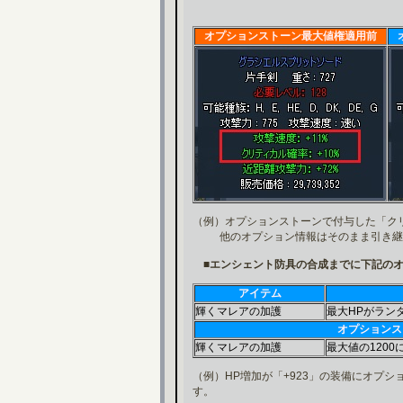
オプションストーン最大値権適用前
（例）オプションストーンで付与した「ク
他のオプション情報はそのまま引き継
■エンシェント防具の合成までに下記のオ
アイテム
輝くマレアの加護
最大HPがランダ
オプションス
輝くマレアの加護
最大値の1200
（例）HP増加が「+923」の装備にオプシ
す。