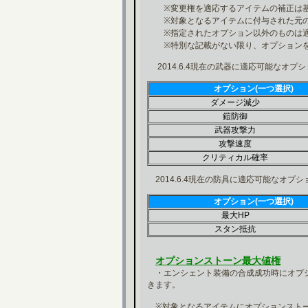
※変更権を適応するアイテムの補正は基
※対象となるアイテムに付与された元の
※指定されたオプション以外のものは適
※特別な記載がない限り、オプションを
2014.6.4現在の武器に適応可能なオプシ
オプション(一つ選択)
ダメージ減少
鎧防御
武器攻撃力
攻撃速度
クリティカル確率
2014.6.4現在の防具に適応可能なオプシ
オプション(一つ選択)
最大HP
スタン抵抗
オプションストーン最大値権
・エンシェント装備の合成成功時にオプシ
きます。
※対象となるアイテムにオプションストー