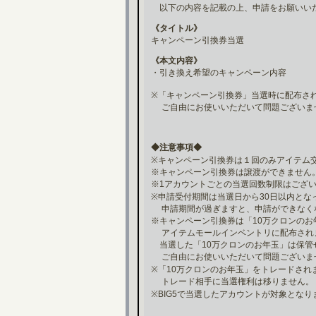
以下の内容を記載の上、申請をお願いい
《タイトル》
キャンペーン引換券当選
《本文内容》
・引き換え希望のキャンペーン内容
※「キャンペーン引換券」当選時に配布され
ご自由にお使いいただいて問題ございま
◆注意事項◆
※キャンペーン引換券は１回のみアイテム
※キャンペーン引換券は譲渡ができません
※1アカウントごとの当選回数制限はござ
※申請受付期間は当選日から30日以内とな
申請期間が過ぎますと、申請ができなく
※キャンペーン引換券は「10万クロンのお
アイテムモールインベントリに配布され
当選した「10万クロンのお年玉」は保管
ご自由にお使いいただいて問題ございま
※「10万クロンのお年玉」をトレードされ
トレード相手に当選権利は移りません。
※BIG5で当選したアカウントが対象となり