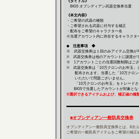
《タイトル》
BIG5 オブシディアン武器交換券当選
《本文内容》
・ご希望の武器の種類
・ご希望される武器に付与する補正
・配布をご希望のキャラクター名
※当選アカウント内に存在するキャラクタ
◆ 注意事項 ◆
※ 武器交換券は１回のみアイテム交換が
※ 武器交換券は他のアカウントに譲渡が
※ 1アカウントごとの当選回数制限はご
※ 武器交換券は「10万クロンのお年玉
配布されます。当選した「10万クロン
いただいて問題ございません。
「10万クロンのお年玉」をトレードさ
BIG5で当選したアカウントが対象とな
※選択できるアイテムおよび、補正値の種
■オブシディアン一般防具交換券
オブシディアン一般防具交換券とは、8次
ご希望の一般防具アイテムをご希望の補正