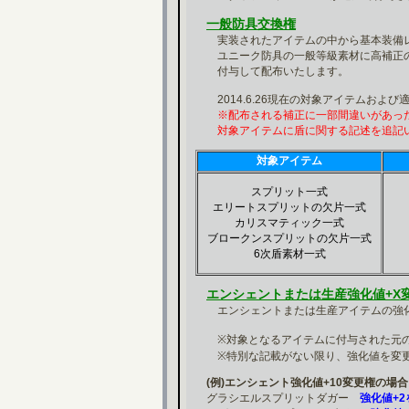
一般防具交換権
実装されたアイテムの中から基本装備レ
ユニーク防具の一般等級素材に高補正の
付与して配布いたします。
2014.6.26現在の対象アイテムおよび
※配布される補正に一部間違いがあっ
対象アイテムに盾に関する記述を追記い
対象アイテム
スプリット一式
エリートスプリットの欠片一式
カリスマティック一式
ブロークンスプリットの欠片一式
6次盾素材一式
エンシェントまたは生産強化値+X
エンシェントまたは生産アイテムの強化
※対象となるアイテムに付与された元の
※特別な記載がない限り、強化値を変更
(例)エンシェント強化値+10変更権の場合
グラシエルスプリットダガー
強化値+2