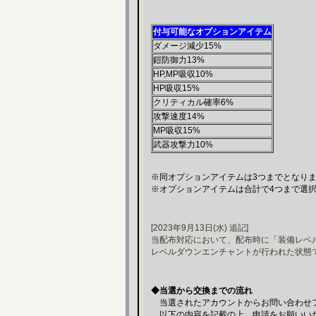
付与可能なオプションアイテム
ダメージ減少15%
鎧防御力13%
HP,MP吸収10%
HP吸収15%
クリティカル確率6%
攻撃速度14%
MP吸収15%
武器攻撃力10%
※同オプションアイテムは3つまでとなり
※オプションアイテムは合計で4つまで選
[2023年9月13日(水) 追記]
当配布対応において、配布時に「装備レベル
レベルダウンエンチャントが行われた状態
◆当選から交換までの流れ
当選されたアカウントからお問い合わせ
以下の内容を記載の上、申請をお願いい