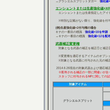
→グラシエルスプリットダガー
強化値+
エンシェントまたは生産強化値+X
エンシェントまたは生産指定したアイテ
※特別な記載がない限り、強化値を付与
(例)生産強化値+2付与権の場合
キナの一番目の標識
強化値+10を申請
→キナの一番目の標識
強化値+12を配
武器補正変更権
対象となる武器の補正を補正①と補正②
※変更権を適応するアイテムのオプショ
※対象となる武器に付与された元の補正
2014.6.26現在の対象武器および適応補
※配布される補正の一部に間違いが合
スタッフに付与されるMPに関しての記
対象アイテム
グラシエルスプリット