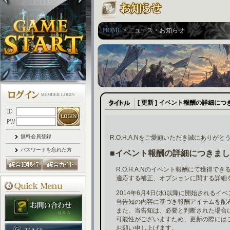
HOME
> ニュース > お知らせ
[ 更新 ] イベント報酬の詳細に
無料会員登録
R.O.H.A.Nをご愛顧いただき誠にありが
パスワードを忘れた方
■イベント報酬の詳細につきま
R.O.H.A.Nのイベント報酬にて獲得で
適応する補正、オプションに関する詳細
2014年6月4日(水)以降に開始されるイ
当告知の内容に基づき報酬アイテムを配
また、当告知は、必要と判断された場合
可能性がございますため、更新の際には
お願い申し上げます。