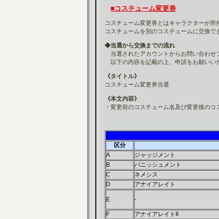
■コスチューム変更券
コスチューム変更券とはキャラクターが所
コスチュームを別のコスチュームに交換で
◆当選から交換までの流れ
当選されたアカウントからお問い合わせ
以下の内容を記載の上、申請をお願いい
《タイトル》
コスチューム変更券当選
《本文内容》
・変更前のコスチューム名及び変更後のコ
区分
A
ジャッジメント
B
パニッシュメント
C
ネメシス
D
アナイアレイト
E
-
F
アナイアレイトII