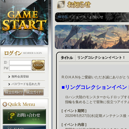
HOME
> ニュース > お知らせ
リングコレクションイベント！
無料会員登録
R.O.H.A.Nをご愛顧いただき誠にありが
パスワードを忘れた方
■リングコレクションイベン
ロハン大陸のモンスターからドロップす
指輪を集めることで冒険に役立つアイテ
[ イベント期間 ]
2020年5月27日(水)定期メンテナンス後 
[ イベント内容 ]