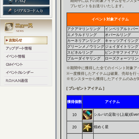
期間中に以下の対象アイテムをモンスタ
プレゼントをお送りいたします。
イベント対象アイテム
アクアマリンリング
インペリアルトパー
エメラルドリング
オパールリング
カーネリアンリング
キャッツアイリング
グリーンメノウリング
ジェイダイトリング
スピネルリング
ピンクサファイアリ
ブルーダイヤリング
ローズクォーツリン
※期間中に獲得した全てのイベント対象ア
※一度獲得したアイテムは破棄、売却を行
※モンスターから獲得したアイテムのみが
[ プレゼントアイテム ]
獲得個数
アイテム
シルバの足取り(上級)(Even
10
煌めく星
20