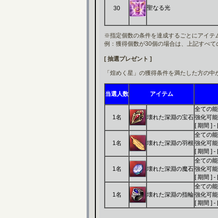
聖なる光
30
※指定個数の条件を達成するごとにアイテ
例：獲得個数が30個の場合は、上記すべ
[ 抽選プレゼント ]
「煌めく星」の獲得条件を満たした方の中
当選人数
アイテム
全ての能力
1名
壊れた深淵の宝石
強化可能
[ 期間 ] 
全ての能力
1名
壊れた深淵の羽根
強化可能
[ 期間 ] 
全ての能力
1名
壊れた深淵の魔石
強化可能
[ 期間 ] 
全ての能力
1名
壊れた深淵の指輪
強化可能
[ 期間 ] 