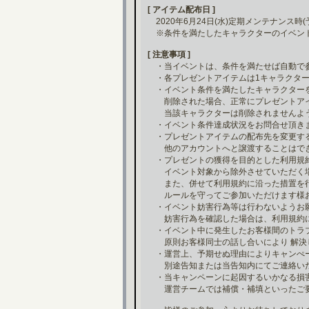
[ アイテム配布日 ]
2020年6月24日(水)定期メンテナンス時(
※条件を満たしたキャラクターのイベン
[ 注意事項 ]
・当イベントは、条件を満たせば自動で
・各プレゼントアイテムは1キャラクター
・イベント条件を満たしたキャラクター
削除された場合、正常にプレゼントアイ
当該キャラクターは削除されませんよう
・イベント条件達成状況をお問合せ頂き
・プレゼントアイテムの配布先を変更す
他のアカウントへと譲渡することはでき
・プレゼントの獲得を目的とした利用規
イベント対象から除外させていただく場
また、併せて利用規約に沿った措置を行
ルールを守ってご参加いただけます様お
・イベント妨害行為等は行わないようお
妨害行為を確認した場合は、利用規約に
・イベント中に発生したお客様間のトラ
原則お客様同士の話し合いにより 解決
・運営上、予期せぬ理由によりキャンぺ
別途告知または当告知内にてご連絡い
・当キャンペーンに起因するいかなる損
運営チームでは補償・補填といったご要