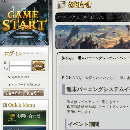
HOME
> ニュース > お知らせ
週末バーニングシステムイベント
無料会員登録
R.O.H.A.Nをご愛顧くださいまして、誠
パスワードを忘れた方
週末バーニングシステムイ
週末はレベルアップに勤しもう！
取得経験値が大幅にアップするシステム
実施いたします。
イベント期間