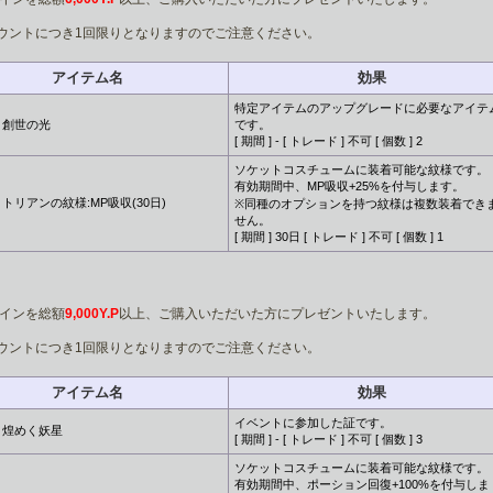
ウントにつき1回限りとなりますのでご注意ください。
アイテム名
効果
特定アイテムのアップグレードに必要なアイテ
創世の光
です。
[ 期間 ] - [ トレード ] 不可 [ 個数 ] 2
ソケットコスチュームに装着可能な紋様です。
有効期間中、MP吸収+25%を付与します。
トリアンの紋様:MP吸収(30日)
※同種のオプションを持つ紋様は複数装着でき
せん。
[ 期間 ] 30日 [ トレード ] 不可 [ 個数 ] 1
5コインを総額
9,000Y.P
以上、ご購入いただいた方にプレゼントいたします。
ウントにつき1回限りとなりますのでご注意ください。
アイテム名
効果
イベントに参加した証です。
煌めく妖星
[ 期間 ] - [ トレード ] 不可 [ 個数 ] 3
ソケットコスチュームに装着可能な紋様です。
有効期間中、ポーション回復+100%を付与しま