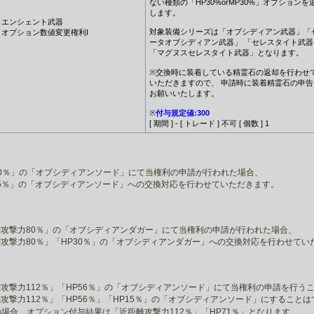
ない種類の「HP30%orMP30%」オプションを
します。
エンシェント武器
対象装備シリーズは「オブシディアン武器」「
オプション数値変更権利I
ータオブシディアン武器」 「セレスタイト武器
「マグヌスセレスタイト武器」となります。
※交換時に装着している精霊石の返却を行わせ
いただきますので、 申請時に装着精霊石の申告
お願いいたします。
※
付与規定値:300
[ 期間 ] - [ トレード ] 不可 [ 個数 ] 1
00％」の「オブシディアンソード」にて当権利の申請が行われた場合、
15％」の「オブシディアンソード」への交換対応を行わせていただきます。
攻撃力80％」の「オブシディアンダガー」にて当権利の申請が行われた場合、
攻撃力80％」「HP30％」の「オブシディアンダガー」への交換対応を行わせてい
攻撃力112％」「HP56％」の「オブシディアンソード」にて当権利の申請を行う
攻撃力112％」「HP56％」「HP15％」の「オブシディアンソード」にすること
)の場合、オプション付与結果は「近距離攻撃力112％」「HP71％」となります。