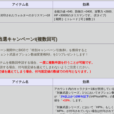
アイテム名
効果
全能力値 +540、防御力 +3400、攻撃力 +2600
封印されたウォルターのタリスマン+18
HP +30000のタリスマンです。 (Eタイプ)
[ 期間 ] - [ トレード ] 可 [ 個数 ] 1
当選キャンペーンI(複数回可)
ーン期間中にBIG5で「特別キャンペーン引換券I」を獲得すると
ェント武器オプション数値変更権利I」を1つプレゼントします！
イテムを複数回申請する場合、
一度に複数申請を行うことが可能です。
申請する場合、付与規定値を越えてしまわないようご注意ください。
定値を越えてしまう場合、付与規定値の数値での付与となります。)
アイテム名
効果
アカウント内のキャラクター1体が所持してい
「対象武器シリーズ」1つにおいてオプション
が 「
1%以上かつ299％以下
のHP%orMP%」の
値を「
+15%
」します。
「対象武器シリーズ」において「HP%」もしく
「MP%」が付与されていない場合は付与され