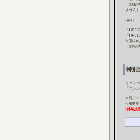
（例3の
ません
(例4)
「HP2
「HP3
※(例4
（例4
特別
キャンペ
「エンシ
※同ア
※複数
(付与規