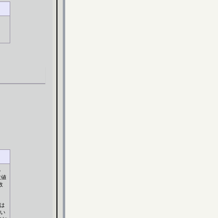
、
る
数値
数
は
てい