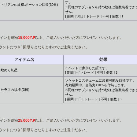
す。
トリアンの紋様:ポーション回復(30日)
※同種のオプションを持つ紋様は複数装着でき
せん。
[ 期間 ] 30日 [ トレード ] 不可 [ 個数 ] 1
5コインを総額
15,000Y.P
以上、ご購入いただいた方にプレゼントいたします。
ウントにつき1回限りとなりますのでご注意ください。
アイテム名
効果
イベントに参加した証です。
煌めく妖星
[ 期間 ] - [ トレード ] 不可 [ 個数 ] 3
ソケットコスチュームに装着可能な紋様です。
有効期間中、全能力+10%を付与します。
セラフの紋様:(3日)
※同種のオプションを持つ紋様は複数装着でき
せん。
[ 期間 ] 3日 [ トレード ] 不可 [ 個数 ] 3
5コインを総額
25,000Y.P
以上、ご購入いただいた方にプレゼントいたします。
ウントにつき1回限りとなりますのでご注意ください。