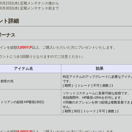
年10月23日(木) 定期メンテナンス後から
年10月30日(木) 定期メンテナンス前まで
ント詳細
ボーナス
5コインを総額
3,000Y.P
以上、ご購入いただいた方にプレゼントいたします。
ウントにつき1回限りとなりますのでご注意ください。
アイテム名
効果
特定アイテムのアップグレードに必要なアイテ
創世の光
です。
[ 期間 ] - [ トレード ] 不可 [ 個数 ] 1
ソケットコスチュームに装着可能な紋様です。
有効期間中、HP吸収+25%を付与します。
トリアンの紋様:HP吸収(30日)
※同種のオプションを持つ紋様は複数装着でき
せん。
[ 期間 ] 30日 [ トレード ] 不可 [ 個数 ] 1
5コインを総額
6,000Y.P
以上、ご購入いただいた方にプレゼントいたします。