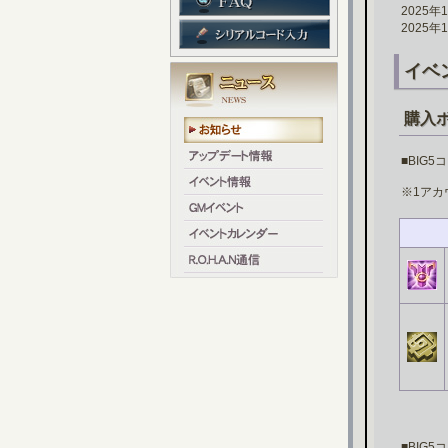
2025
2025
イベ
購入
■BIG
※1アカ
■BIG