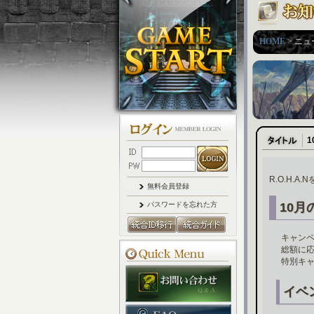
HOME
> ニュ
1
R.O.H.
無料会員登録
パスワードを忘れた方
10月
キャンペ
総額に
特別キ
イベ