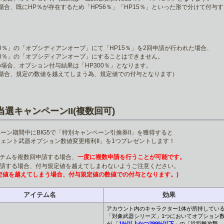
場合、既にHP％が存在するため「HP56％」「HP15％」といった形で分けて付与
）
80％」の「オブシディアンオーブ」にて「HP15％」を2回申請が行われた場合、
10％」の「オブシディアンオーブ」にすることはできません。
)の場合、オプション付与結果は「HP300％」となります。
の場合、規定の数値を越えてしまう為、規定値での付与となります）
当選キャンペーンII(複数回可)
ーン期間中にBIG5で「特別キャンペーン引換券II」を獲得すると
ェント武器オプション数値変更権利II」を1つプレゼントします！
イテムを複数回申請する場合、
一度に複数申請を行うことが可能です。
申請する場合、付与規定値を越えてしまわないようご注意ください。
定値を越えてしまう場合、付与規定値の数値での付与となります。)
アイテム名
効果
アカウント内のキャラクター1体が所持してい
「対象武器シリーズ」1つにおいてオプション
が 「
1%以上かつ299%以下
」の「近距離攻撃