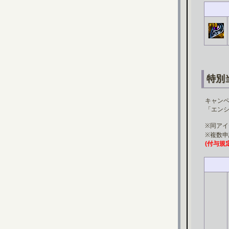
特別
キャンペ
「エンシ
※同ア
※複数
(付与規