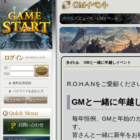
HOME
> ニュース > GMイベント
GMと一緒に年越しイベント
R.O.H.A.Nをご愛顧く
無料会員登録
パスワードを忘れた方
GMと一緒に年越
毎年恒例、GMと年始の
す。
皆さんと一緒に新年をお