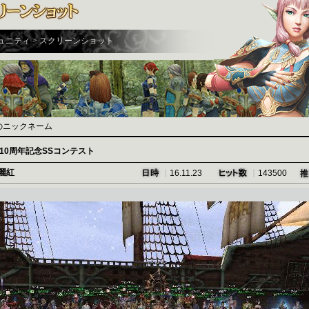
ミュニティ > スクリーンショット
のニックネーム
10周年記念SSコンテスト
麗紅
｜
｜
16.11.23
143500