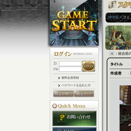
HOME
> コ
：統合前
｜
｜
無料会員登録
パスワードを忘れた方