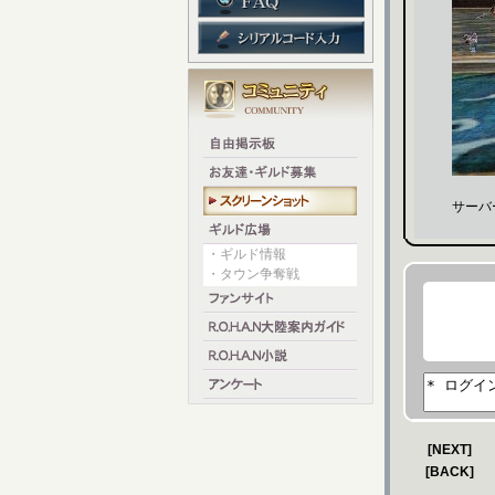
サーバ
・ギルド情報
・タウン争奪戦
[NEXT]
[BACK]